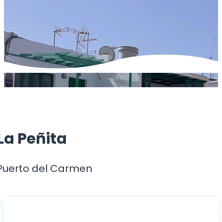
La Peñita
Puerto del Carmen